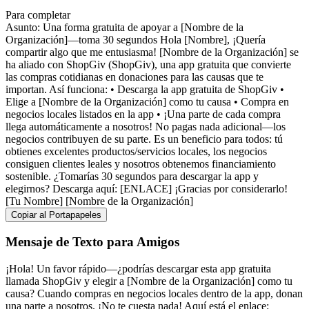
Para completar
Asunto: Una forma gratuita de apoyar a [Nombre de la
Organización]—toma 30 segundos Hola [Nombre], ¡Quería
compartir algo que me entusiasma! [Nombre de la Organización] se
ha aliado con ShopGiv (ShopGiv), una app gratuita que convierte
las compras cotidianas en donaciones para las causas que te
importan. Así funciona: • Descarga la app gratuita de ShopGiv •
Elige a [Nombre de la Organización] como tu causa • Compra en
negocios locales listados en la app • ¡Una parte de cada compra
llega automáticamente a nosotros! No pagas nada adicional—los
negocios contribuyen de su parte. Es un beneficio para todos: tú
obtienes excelentes productos/servicios locales, los negocios
consiguen clientes leales y nosotros obtenemos financiamiento
sostenible. ¿Tomarías 30 segundos para descargar la app y
elegirnos? Descarga aquí: [ENLACE] ¡Gracias por considerarlo!
[Tu Nombre] [Nombre de la Organización]
Copiar al Portapapeles
Mensaje de Texto para Amigos
¡Hola! Un favor rápido—¿podrías descargar esta app gratuita
llamada ShopGiv y elegir a [Nombre de la Organización] como tu
causa? Cuando compras en negocios locales dentro de la app, donan
una parte a nosotros. ¡No te cuesta nada! Aquí está el enlace: