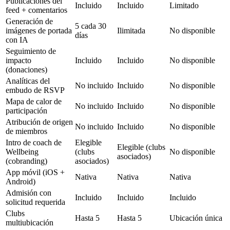
Publicaciones del
Incluido
Incluido
Limitado
feed + comentarios
Generación de
5 cada 30
imágenes de portada
Ilimitada
No disponible
días
con IA
Seguimiento de
impacto
Incluido
Incluido
No disponible
(donaciones)
Analíticas del
No incluido
Incluido
No disponible
embudo de RSVP
Mapa de calor de
No incluido
Incluido
No disponible
participación
Atribución de origen
No incluido
Incluido
No disponible
de miembros
Intro de coach de
Elegible
Elegible (clubs
Wellbeing
(clubs
No disponible
asociados)
(cobranding)
asociados)
App móvil (iOS +
Nativa
Nativa
Nativa
Android)
Admisión con
Incluido
Incluido
Incluido
solicitud requerida
Clubs
Hasta 5
Hasta 5
Ubicación única
multiubicación