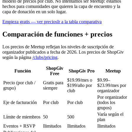
modelo de precios por club. No intentamos ser Meetup: estamos
hechos para comunidades que quieren la capa de encuentro y la
capa de donación en un solo lugar.
Empieza gratis — ver precios
Ir a la tabla comparativa
Comparación de funciones + precios
Los precios de Meetup reflejan los niveles de suscripción de
organizador publicados a fecha de 2026. Los precios de ShopGiv
según la página
/clubs/pricing
.
ShopGiv
Función
ShopGiv Pro
Meetup
Free
$19.99/mes o
$9.99–
Precio (por club /
Gratis para
$199/año por
$23.99/mes por
grupo)
siempre
club
organizador
Por organizador
Eje de facturación
Por club
Por club
(todos los
grupos)
Varía según el
Límite de miembros
50
500
plan
Eventos + RSVP
Ilimitados
Ilimitados
Ilimitados